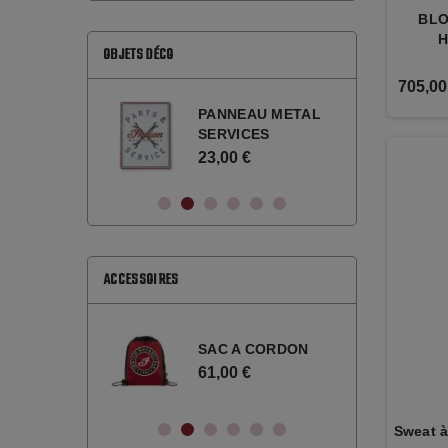
BLO
H
OBJETS DÉCO
705,00
PANNEAU METAL
PANNEAU METAL
SERVICES
BIKE RACING
23,00 €
23,00 €
ACCESSOIRES
SAC A CORDON
SAC A CORDON
CAMOUFLAGE
61,00 €
59,00 €
Sweat à