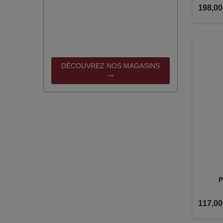
198,00
DÉCOUVREZ NOS MAGASINS
trending_flat
P
117,00