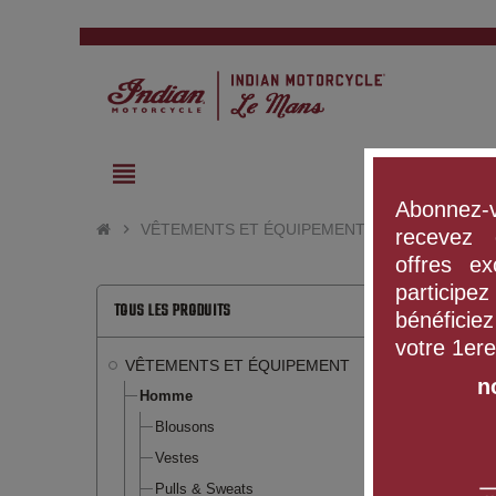
view_headline
Abonnez-v
chevron_right
VÊTEMENTS ET ÉQUIPEMENT
chevron_right
Homme
recevez 
offres ex
participe
TOUS LES PRODUITS
bénéficie
votre 1er
VÊTEMENTS ET ÉQUIPEMENT
n
Homme
Blousons
Vestes
Pulls & Sweats