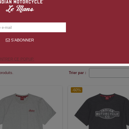
S’ABONNER
NTRER CE POPUP.
produits.
Trier par :
-60%