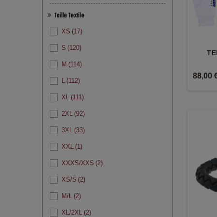
Taille Textile
XS
(17)
S
(120)
TE
M
(114)
88,00 
L
(112)
XL
(111)
2XL
(92)
3XL
(33)
XXL
(1)
XXXS/XXS
(2)
XS/S
(2)
M/L
(2)
XL/2XL
(2)