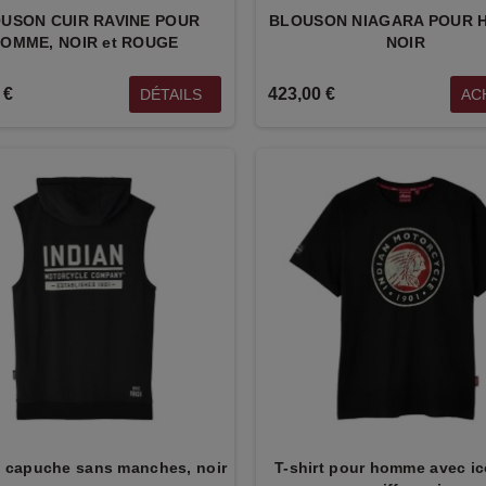
USON CUIR RAVINE POUR
BLOUSON NIAGARA POUR 
OMME, NOIR et ROUGE
NOIR
 €
423,00 €
DÉTAILS
AC
PLAQUEDE
ENSEIGNE
CORATIVE EN
WOODEN CHALK
MÉTAL SCOUT
48,00 €
29,00 €
PORTEFEUILLE
SAC CANVAS
NEVADA
DUFFLE
48,00 €
219,00 €
 capuche sans manches, noir
T-shirt pour homme avec i