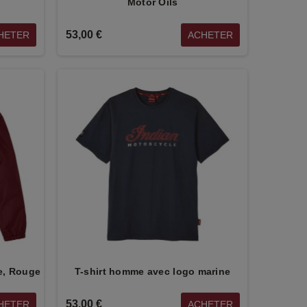
Motor Oils
53,00 €
HETER
ACHETER
e, Rouge
T-shirt homme avec logo marine
53,00 €
HETER
ACHETER