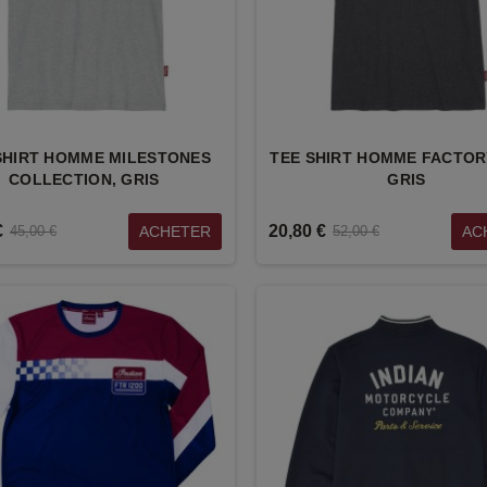
SHIRT HOMME MILESTONES
TEE SHIRT HOMME FACTORY
COLLECTION, GRIS
GRIS
€
20,80 €
ACHETER
AC
45,00 €
52,00 €