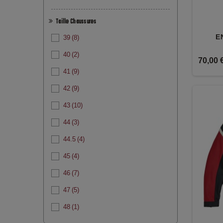
Taille Chaussures
E
39
(8)
40
(2)
70,00 
41
(9)
42
(9)
43
(10)
44
(3)
44.5
(4)
45
(4)
46
(7)
47
(5)
48
(1)