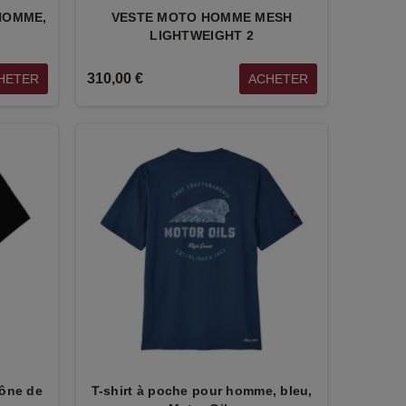
HOMME,
VESTE MOTO HOMME MESH
LIGHTWEIGHT 2
310,00 €
HETER
ACHETER
INSIGNE
CHAUSSETTE DE
METALLIQUE
NOËL - LOT DE 2
BONNEVILLE
56,00 €
20,00 €
SAC A DOS
SAC NEVADA
PERFORMANT
170,00 €
160,00 €
cône de
T-shirt à poche pour homme, bleu,