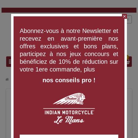
close
person
Connexion
Abonnez-vous à notre Newsletter et
recevez en avant-première nos
offres exclusives et bons plans,
participez à nos jeux concours et
0
search
view_headline
bénéficiez de 10% de réduction sur
votre 1ere commande, plus
nos conseils pro !
chevron_right
chevron_right
VÊTEMENTS ET ÉQUIPEMENT
T-SHIRT CIRCLE ICON