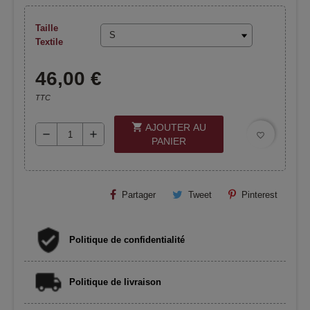
Taille
Textile
46,00 €
TTC
shopping_cart
AJOUTER AU
remove
add
favorite_border
PANIER
Partager
Tweet
Pinterest
Politique de confidentialité
Politique de livraison