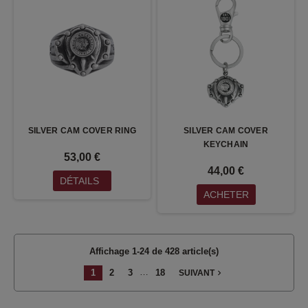
SILVER CAM COVER RING
SILVER CAM COVER
KEYCHAIN
53,00 €
44,00 €
DÉTAILS
ACHETER
Affichage 1-24 de 428 article(s)
…
1
2
3
18
navigate_next
SUIVANT