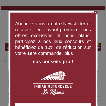
close
person
Connexion
Abonnez-vous à notre Newsletter et
recevez en avant-première nos
offres exclusives et bons plans,
participez à nos jeux concours et
0
search
view_headline
bénéficiez de 10% de réduction sur
votre 1ere commande, plus
nos conseils pro !
chevron_right
VÊTEMENTS ET ÉQUIPEMENT