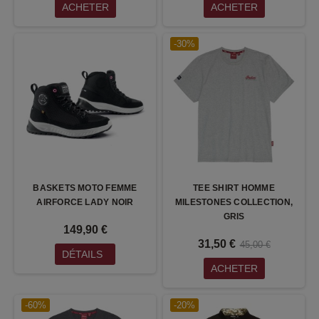
ACHETER
ACHETER
-30%
BASKETS MOTO FEMME
TEE SHIRT HOMME
AIRFORCE LADY NOIR
MILESTONES COLLECTION,
GRIS
149,90 €
31,50 €
45,00 €
DÉTAILS
ACHETER
-60%
-20%