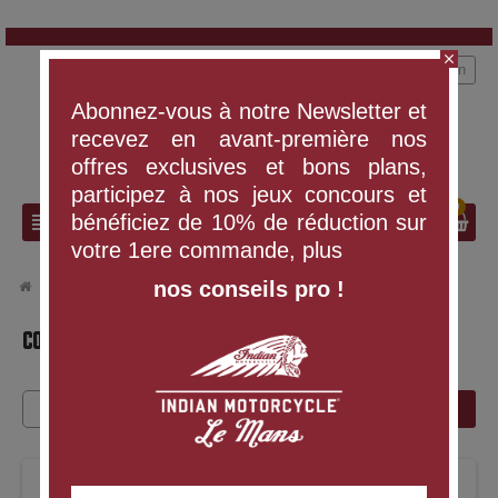
close
person
Connexion
Abonnez-vous à notre Newsletter et
recevez en avant-première nos
offres exclusives et bons plans,
participez à nos jeux concours et
0
search
view_headline
bénéficiez de 10% de réduction sur
votre 1ere commande, plus
nos conseils pro !
chevron_right
chevron_right
chevron_right
VÊTEMENTS ET ÉQUIPEMENT
Accessoires
Couvres-Chef
COUVRES-CHEF
FILTRER