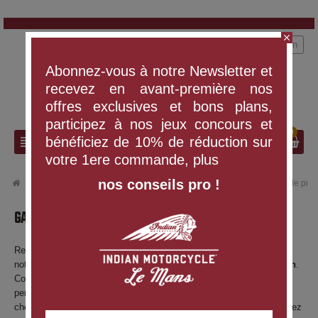
close
person
Connexion
Abonnez-vous à notre Newsletter et
recevez en avant-première nos
offres exclusives et bons plans,
participez à nos jeux concours et
0
search
view_headline
bénéficiez de 10% de réduction sur
votre 1ere commande, plus
nos conseils pro !
chevron_right
chevron_right
PIÈCES ET ACCESSOIRES
Garde-boue, Pare-chocs & Barres de prot
GARDE-BOUE, PARE-CHOCS & BARRES DE PROTECTION
Renforcez le style et la protection de votre Indian Motorcycle avec
notre sélection de
garde-boue
,
pare-chocs
et
barres de protection
.
Conçus pour allier esthétique et fonctionnalité, ces éléments
personnalisés s’adaptent parfaitement à chaque modèle. Que vous
cherchiez un look vintage, touring ou agressif, ou que vous souhaitiez