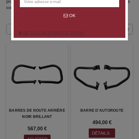
protéger votre moto et vos sacoches, nos pièces robustes et stylées
sont pensées pour durer et rouler loin.
OK
NE PLUS MONTRER CE POPUP.
BARRES DE ROUTE ARRIÈRE
BARRE D'AUTOROUTE
NOIR BRILLANT
494,00 €
567,00 €
DÉTAILS