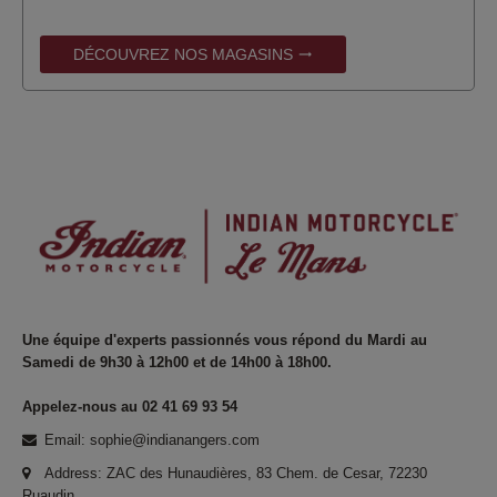
DÉCOUVREZ NOS MAGASINS
trending_flat
Une équipe d'experts passionnés vous répond du Mardi au
Samedi de 9h30 à 12h00 et de 14h00 à 18h00.
Appelez-nous au 02 41 69 93 54
Email: sophie@indianangers.com
Address: ZAC des Hunaudières, 83 Chem. de Cesar, 72230
Ruaudin