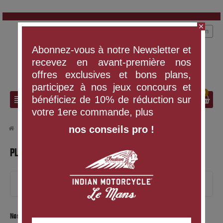
close
person
Connexion
Abonnez-vous à notre Newsletter et
recevez en avant-première nos
offres exclusives et bons plans,
participez à nos jeux concours et
0
search
view_headline
bénéficiez de 10% de réduction sur
votre 1ere commande, plus
nos conseils pro !
chevron_right
Plan du site
PLAN DU SITE
SHOP INDIAN MOTORCYCLE LE MANS
Nos offres