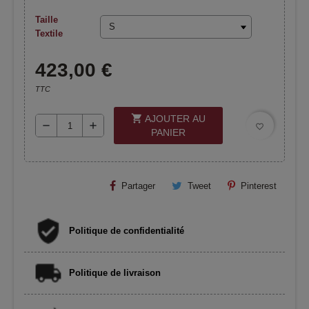
Taille
Textile
423,00 €
TTC
shopping_cart
AJOUTER AU
remove
add
favorite_border
PANIER
Partager
Tweet
Pinterest
Politique de confidentialité
Politique de livraison