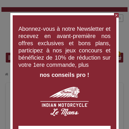
close
person
Connexion
Abonnez-vous à notre Newsletter et
recevez en avant-première nos
offres exclusives et bons plans,
participez à nos jeux concours et
0
search
view_headline
bénéficiez de 10% de réduction sur
votre 1ere commande, plus
nos conseils pro !
chevron_right
BLOUSON NIAGARA POUR HOMME, NOIR