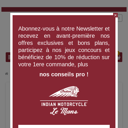
close
person
Connexion
Abonnez-vous à notre Newsletter et
recevez en avant-première nos
offres exclusives et bons plans,
participez à nos jeux concours et
0
search
view_headline
bénéficiez de 10% de réduction sur
votre 1ere commande, plus
nos conseils pro !
chevron_right
Filtre a air Indian 111 116 ci