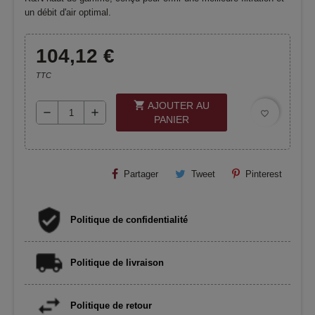
un débit d'air optimal.
104,12 €
TTC
shopping_cart
AJOUTER AU
remove
add
favorite_border
PANIER
Partager
Tweet
Pinterest
Politique de confidentialité
Politique de livraison
Politique de retour