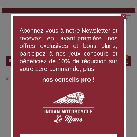
close
person
Connexion
Abonnez-vous à notre Newsletter et
recevez en avant-première nos
offres exclusives et bons plans,
participez à nos jeux concours et
0
search
view_headline
bénéficiez de 10% de réduction sur
votre 1ere commande, plus
nos conseils pro !
chevron_right
chevron_right
VÊTEMENTS ET ÉQUIPEMENT
DÉBARDEUR À À NOEUDS