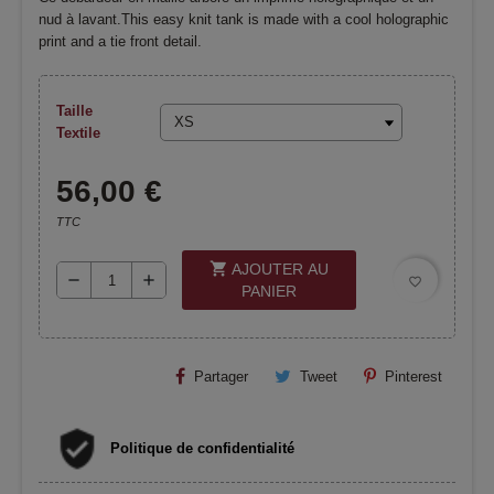
nud à lavant.This easy knit tank is made with a cool holographic
print and a tie front detail.
Taille
Textile
56,00 €
TTC
shopping_cart
AJOUTER AU
remove
add
favorite_border
PANIER
Partager
Tweet
Pinterest
Politique de confidentialité