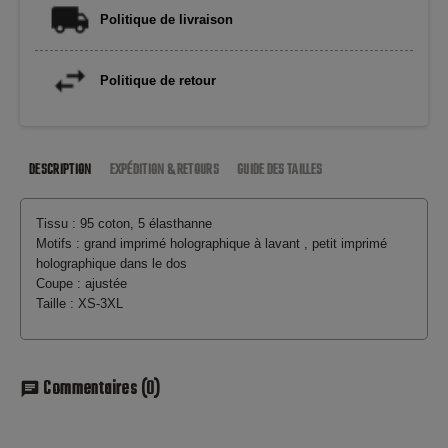
Politique de livraison
Politique de retour
DESCRIPTION
EXPÉDITION & RETOURS
GUIDE DES TAILLES
Tissu : 95 coton, 5 élasthanne
Motifs : grand imprimé holographique à lavant , petit imprimé
holographique dans le dos
Coupe : ajustée
Taille : XS-3XL
Commentaires
(0)
chat