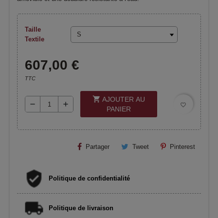
Taille
Textile
607,00 €
TTC
shopping_cart
AJOUTER AU
remove
add
favorite_border
PANIER
Partager
Tweet
Pinterest
Politique de confidentialité
Politique de livraison