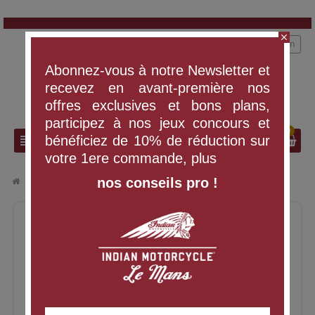
close
person
Connexion
Abonnez-vous à notre Newsletter et
recevez en avant-première nos
offres exclusives et bons plans,
participez à nos jeux concours et
0
search
view_headline
bénéficiez de 10% de réduction sur
votre 1ere commande, plus
nos conseils pro !
chevron_right
chevron_right
VÊTEMENTS ET ÉQUIPEMENT
BLOUSON MARKAY