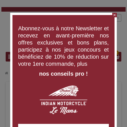
close
person
Connexion
Abonnez-vous à notre Newsletter et
recevez en avant-première nos
offres exclusives et bons plans,
participez à nos jeux concours et
0
search
view_headline
bénéficiez de 10% de réduction sur
votre 1ere commande, plus
nos conseils pro !
chevron_right
chevron_right
VÊTEMENTS ET ÉQUIPEMENT
GANTS ELLINGSON HOMME