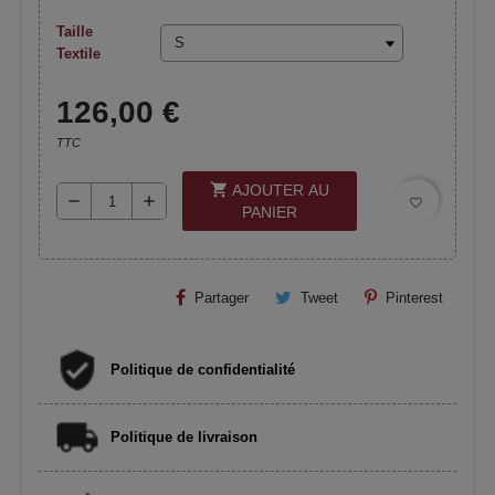
Taille
Textile
126,00 €
TTC
shopping_cart
AJOUTER AU
remove
add
favorite_border
PANIER
Partager
Tweet
Pinterest
Politique de confidentialité
Politique de livraison