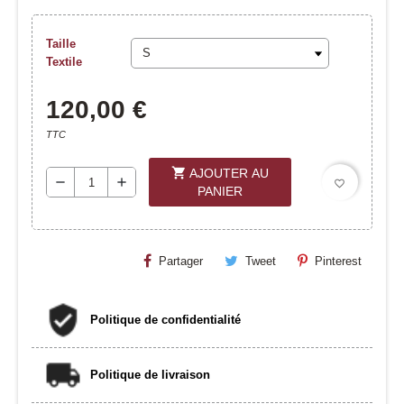
Taille
Textile
120,00 €
TTC
shopping_cart
AJOUTER AU
remove
add
favorite_border
PANIER
Partager
Tweet
Pinterest
Politique de confidentialité
Politique de livraison