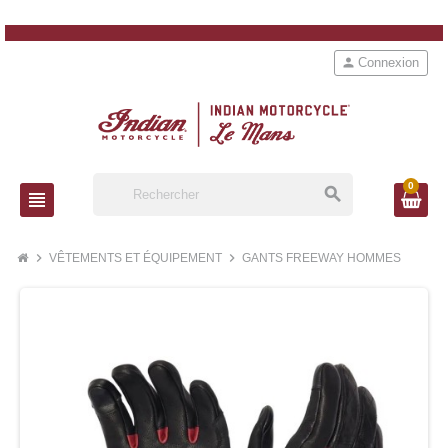
person
Connexion
0
search
view_headline
chevron_right
chevron_right
VÊTEMENTS ET ÉQUIPEMENT
GANTS FREEWAY HOMMES