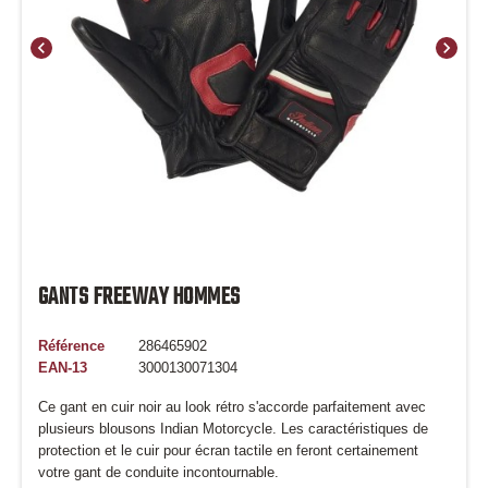
chevron_left
chevron_right
GANTS FREEWAY HOMMES
Référence
286465902
EAN-13
3000130071304
Ce gant en cuir noir au look rétro s'accorde parfaitement avec
plusieurs blousons Indian Motorcycle. Les caractéristiques de
protection et le cuir pour écran tactile en feront certainement
votre gant de conduite incontournable.