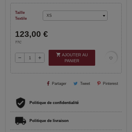
Taille
Textile
123,00 €
TTC
shopping_cart
AJOUTER AU
remove
add
favorite_border
PANIER
Partager
Tweet
Pinterest
Politique de confidentialité
Politique de livraison