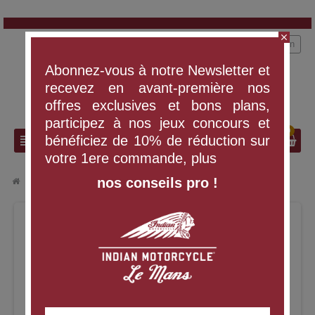
close
person
Connexion
Abonnez-vous à notre Newsletter et
recevez en avant-première nos
offres exclusives et bons plans,
participez à nos jeux concours et
0
search
view_headline
bénéficiez de 10% de réduction sur
votre 1ere commande, plus
nos conseils pro !
chevron_right
chevron_right
VÊTEMENTS ET ÉQUIPEMENT
CHEMISE KANSAS