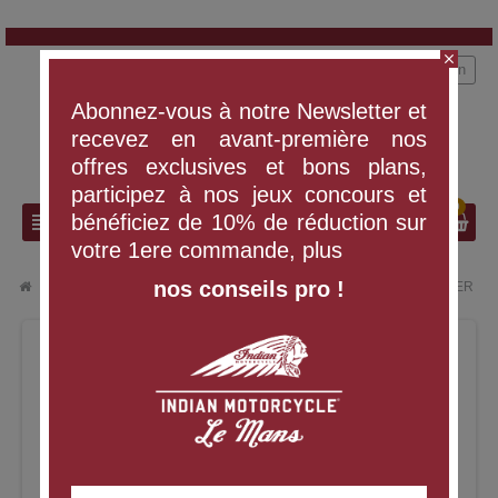
close
person
Connexion
Abonnez-vous à notre Newsletter et
recevez en avant-première nos
offres exclusives et bons plans,
participez à nos jeux concours et
0
search
view_headline
bénéficiez de 10% de réduction sur
votre 1ere commande, plus
nos conseils pro !
chevron_right
chevron_right
VÊTEMENTS ET ÉQUIPEMENT
T-SHIRT WATERCOLOR RINGER