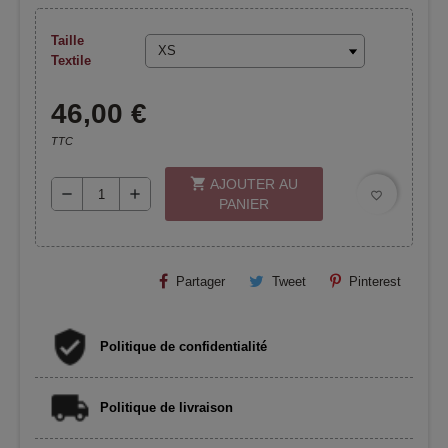
Taille
Textile
46,00 €
TTC
shopping_cart
AJOUTER AU
remove
add
favorite_border
PANIER
Partager
Tweet
Pinterest
Politique de confidentialité
Politique de livraison