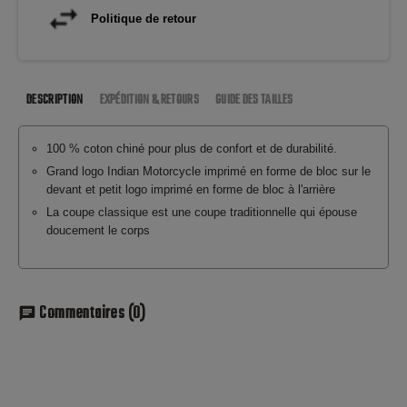
Politique de retour
DESCRIPTION
EXPÉDITION & RETOURS
GUIDE DES TAILLES
100 % coton chiné pour plus de confort et de durabilité.
Grand logo Indian Motorcycle imprimé en forme de bloc sur le
devant et petit logo imprimé en forme de bloc à l'arrière
La coupe classique est une coupe traditionnelle qui épouse
doucement le corps
Commentaires
(0)
chat