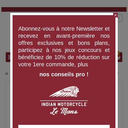
close
person
Connexion
Abonnez-vous à notre Newsletter et
recevez en avant-première nos
offres exclusives et bons plans,
participez à nos jeux concours et
0
search
view_headline
bénéficiez de 10% de réduction sur
votre 1ere commande, plus
nos conseils pro !
chevron_right
chevron_right
VÊTEMENTS ET ÉQUIPEMENT
CHAUSSETTES IMC, LOT DE 2