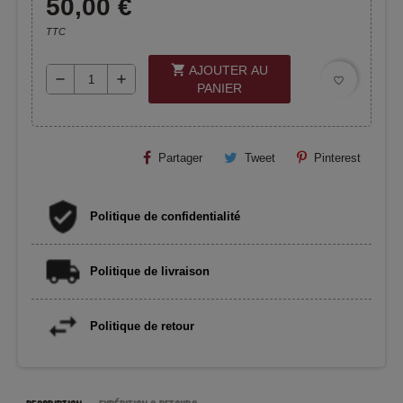
50,00 €
TTC
shopping_cart
AJOUTER AU
remove
add
favorite_border
PANIER
Partager
Tweet
Pinterest
Politique de confidentialité
Politique de livraison
Politique de retour