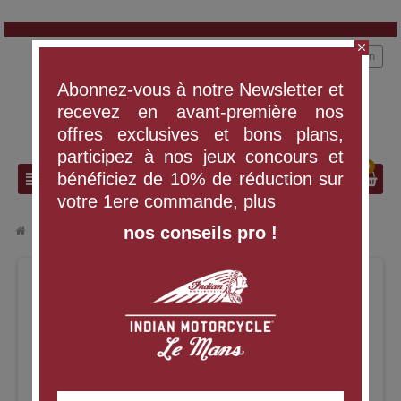
close
person
Connexion
Abonnez-vous à notre Newsletter et
recevez en avant-première nos
offres exclusives et bons plans,
participez à nos jeux concours et
0
search
view_headline
bénéficiez de 10% de réduction sur
votre 1ere commande, plus
nos conseils pro !
chevron_right
chevron_right
VÊTEMENTS ET ÉQUIPEMENT
BLOUSON HARRISON WAX