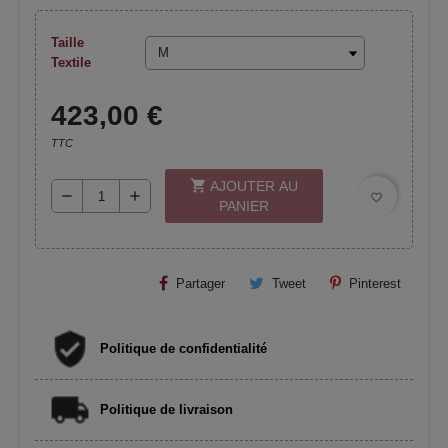
Taille
Textile
423,00 €
TTC
shopping_cart
AJOUTER AU
remove
add
favorite_border
PANIER
Partager
Tweet
Pinterest
Politique de confidentialité
Politique de livraison