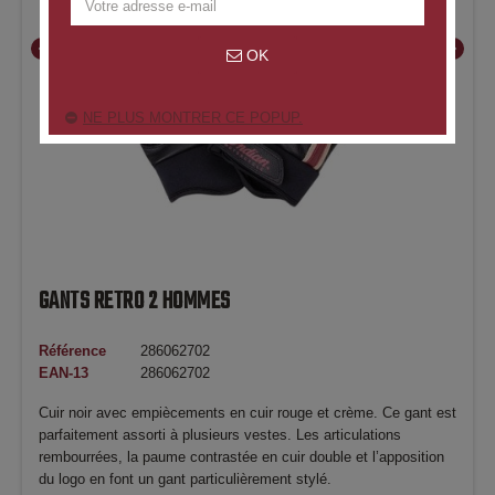
chevron_left
chevron_right
OK
NE PLUS MONTRER CE POPUP.
GANTS RETRO 2 HOMMES
Référence
286062702
EAN-13
286062702
Cuir noir avec empiècements en cuir rouge et crème. Ce gant est
parfaitement assorti à plusieurs vestes. Les articulations
rembourrées, la paume contrastée en cuir double et l’apposition
du logo en font un gant particulièrement stylé.