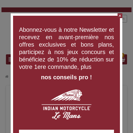
close
person
Connexion
Abonnez-vous à notre Newsletter et
recevez en avant-première nos
offres exclusives et bons plans,
participez à nos jeux concours et
0
search
view_headline
bénéficiez de 10% de réduction sur
votre 1ere commande, plus
nos conseils pro !
chevron_right
chevron_right
VÊTEMENTS ET ÉQUIPEMENT
GANTS RETRO 2 HOMMES