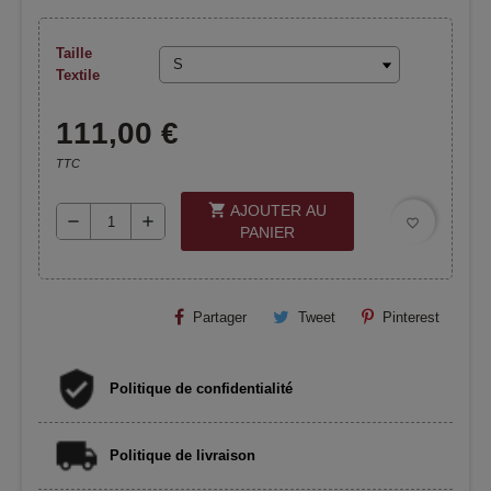
Taille
Textile
111,00 €
TTC
shopping_cart
AJOUTER AU
remove
add
favorite_border
PANIER
Partager
Tweet
Pinterest
Politique de confidentialité
Politique de livraison