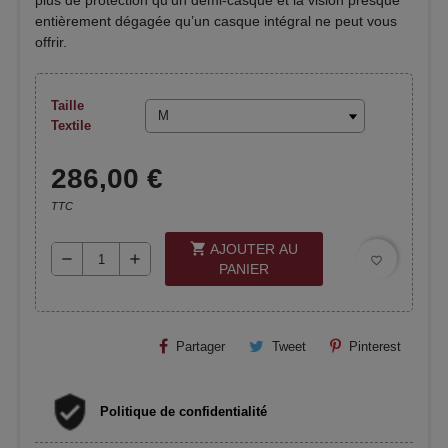
plus de protection qu’un demi-casque et la vision presque
entièrement dégagée qu’un casque intégral ne peut vous
offrir.
Taille
Textile
286,00 €
TTC
shopping_cart
AJOUTER AU
remove
add
favorite_border
PANIER
Partager
Tweet
Pinterest
Politique de confidentialité