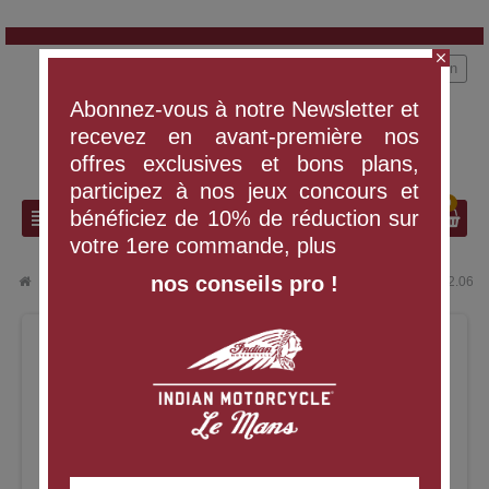
close
person
Connexion
Abonnez-vous à notre Newsletter et
recevez en avant-première nos
offres exclusives et bons plans,
participez à nos jeux concours et
0
search
view_headline
bénéficiez de 10% de réduction sur
votre 1ere commande, plus
nos conseils pro !
chevron_right
chevron_right
VÊTEMENTS ET ÉQUIPEMENT
CASQUE JET - NORME ECE 22.06