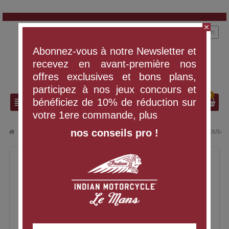
close
person
Connexion
Abonnez-vous à notre Newsletter et
recevez en avant-première nos
offres exclusives et bons plans,
participez à nos jeux concours et
0
search
view_headline
bénéficiez de 10% de réduction sur
votre 1ere commande, plus
nos conseils pro !
chevron_right
chevron_right
VÊTEMENTS ET ÉQUIPEMENT
GANTS EN PEAU DE CERF HOMME