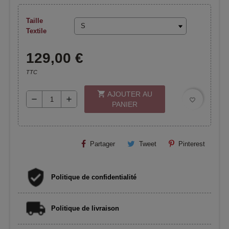
Taille
Textile
129,00 €
TTC
shopping_cart
AJOUTER AU
remove
add
favorite_border
PANIER
Partager
Tweet
Pinterest
Politique de confidentialité
Politique de livraison