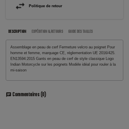
Politique de retour
DESCRIPTION
EXPÉDITION & RETOURS
GUIDE DES TAILLES
Assemblage en peau de cerf Fermeture velcro au poignet Pour
homme et femme, marquage CE, réglementation UE 2016/425.
EN13594:2015 Gants en peau de cerf de style classique Logo
Indian Motorcycle sur les poignets Modèle idéal pour rouler à la
mi-saison
Commentaires
(0)
chat