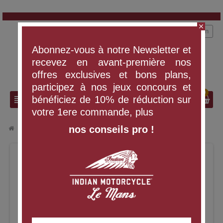
close
person
Connexion
Abonnez-vous à notre Newsletter et
recevez en avant-première nos
offres exclusives et bons plans,
participez à nos jeux concours et
0
search
view_headline
bénéficiez de 10% de réduction sur
votre 1ere commande, plus
nos conseils pro !
chevron_right
chevron_right
VÊTEMENTS ET ÉQUIPEMENT
BLOUSON MADISON