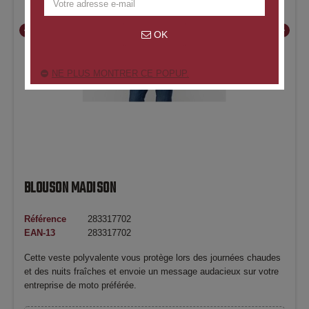
chevron_left
chevron_right
OK
NE PLUS MONTRER CE POPUP.
BLOUSON MADISON
Référence
283317702
EAN-13
283317702
Cette veste polyvalente vous protège lors des journées chaudes
et des nuits fraîches et envoie un message audacieux sur votre
entreprise de moto préférée.