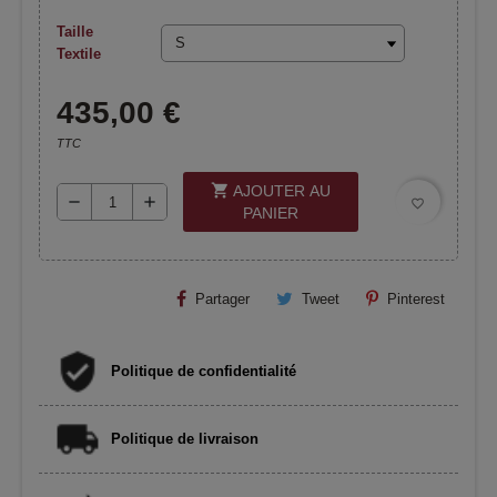
Taille
Textile
435,00 €
TTC
shopping_cart
AJOUTER AU
remove
add
favorite_border
PANIER
Partager
Tweet
Pinterest
Politique de confidentialité
Politique de livraison