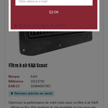
OK
NE PLUS MONTRER CE POPUP.
Filtre à air K&N Scout
Marque
K&N
Référence
10113730
EAN-13
024844357007
Derniers articles en stock
notifications_active
Optimisez la performance de votre moto avec ce filtre à air K&N
, offrant un flux d'air amélioré et une durabilité accrue pour une