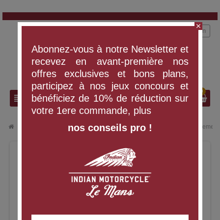
close
person
Connexion
Abonnez-vous à notre Newsletter et
recevez en avant-première nos
offres exclusives et bons plans,
participez à nos jeux concours et
0
search
view_headline
bénéficiez de 10% de réduction sur
votre 1ere commande, plus
nos conseils pro !
chevron_right
chevron_right
PIÈCES ET ACCESSOIRES
Performance, Filtres à air & Échappement