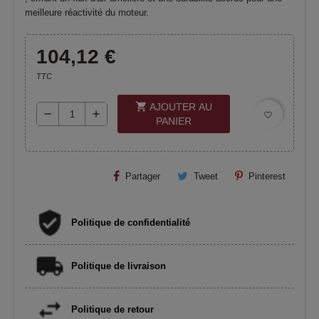
meilleure réactivité du moteur.
104,12 €
TTC
shopping_cart
AJOUTER AU
remove
add
favorite_border
PANIER
Partager
Tweet
Pinterest
Politique de confidentialité
Politique de livraison
Politique de retour